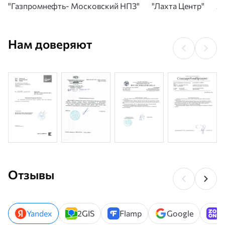
"Газпромнефть- Московский НПЗ"
"Лахта Центр"
А
Нам доверяют
Отзывы
Yandex
2GIS
Flamp
Google
Z