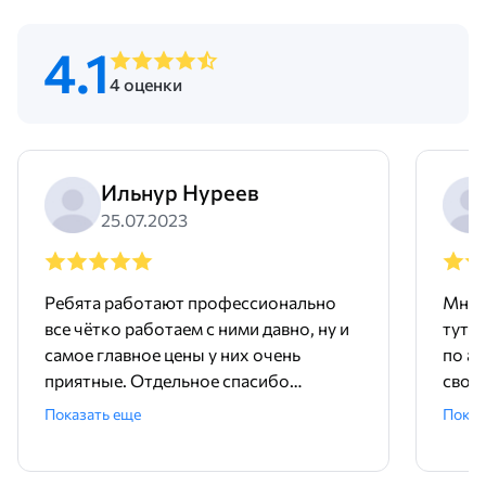
4.1
4 оценки
Ильнур Нуреев
25.07.2023
Ребята работают профессионально
Мне 
все чётко работаем с ними давно, ну и
тут 
самое главное цены у них очень
по ад
приятные. Отдельное спасибо
свое
менеджеру Родиону!
поряд
Показать еще
Показ
ника