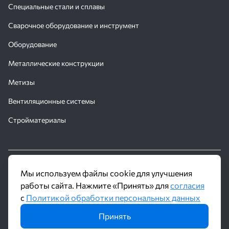
Специальные стали и сплавы
Сварочное оборудование и инструмент
Оборудование
Металлические конструкции
Метизы
Вентиляционные системы
Стройматериалы
© 2016 - 2026 Производственное объединение «Трубное
Мы используем файлы cookie для улучшения
Решение»
работы сайта. Нажмите «Принять» для
согласия
с
Политикой обработки персональных данных
Политика обработки персональных данных
Принять
Информация на сайте не является публичной офертой и носит
ознакомительный характер. Наличие, описание и цены уточняйте у