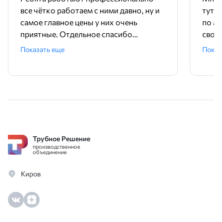
все чётко работаем с ними давно, ну и
тут 
самое главное цены у них очень
по ад
приятные. Отдельное спасибо
свое
менеджеру Родиону!
поряд
Показать еще
Показ
ника
Трубное Решение
производственное
объединение
Киров