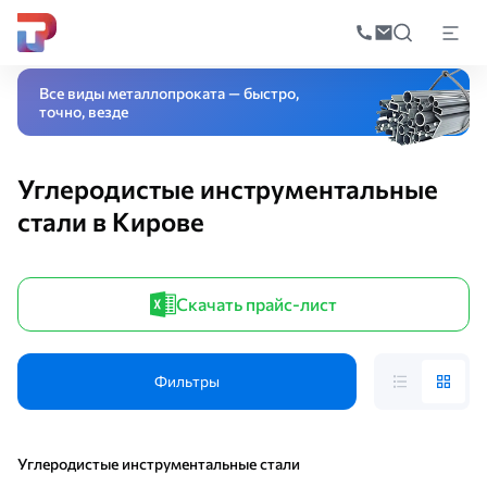
Поиск
по
Главная
Каталог
Специальные стали и сплавы
Инструментальная с
катал
Все виды металлопроката — быстро,
точно, везде
Углеродистые инструментальные
стали в Кирове
Скачать прайс-лист
Фильтры
Углеродистые инструментальные стали