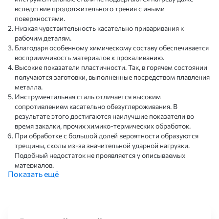
вследствие продолжительного трения с иными
поверхностями.
Низкая чувствительность касательно приваривания к
рабочим деталям.
Благодаря особенному химическому составу обеспечивается
восприимчивость материалов к прокаливанию.
Высокие показатели пластичности. Так, в горячем состоянии
получаются заготовки, выполненные посредством плавления
металла.
Инструментальная сталь отличается высоким
сопротивлением касательно обезуглероживания. В
результате этого достигаются наилучшие показатели во
время закалки, прочих химико-термических обработок.
При обработке с большой долей вероятности образуются
трещины, сколы из-за значительной ударной нагрузки.
Подобный недостаток не проявляется у описываемых
материалов.
Показать ещё
Сверхтвердая поверхность, прочность, износостойкость.
О сфере применения
Использование углеродистых инструментальных сталей во