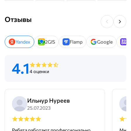
Отзывы
Yandex
2GIS
Flamp
Google
Z
4.1
4 оценки
Ильнур Нуреев
25.07.2023
Ребята работают профессионально
Мне 