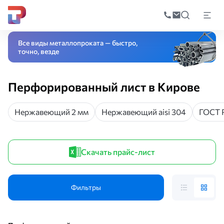
Поиск
по
Главная
Каталог
Листовой прокат
Перфорированный лист
катал
Все виды металлопроката — быстро,
точно, везде
Перфорированный лист в Кирове
Нержавеющий 2 мм
Нержавеющий aisi 304
ГОСТ 
Скачать прайс-лист
Фильтры