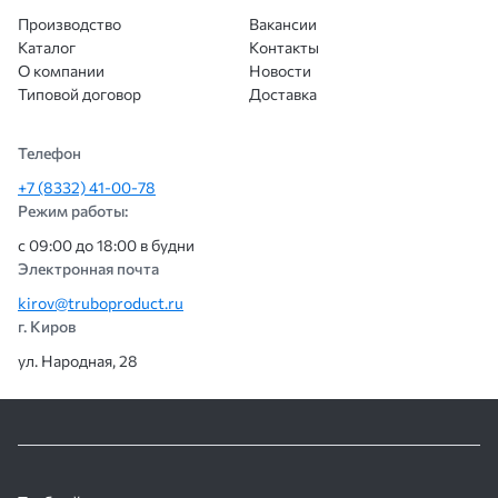
отверстий
Производство
Вакансии
составляе
Каталог
Контакты
18,7–22,6
О компании
Новости
зависимос
Типовой договор
Доставка
соотноше
w/t.
Применяе
Телефон
для
вентиляци
+7 (8332) 41-00-78
фильтрац
Режим работы:
декорати
с 09:00 до 18:00 в будни
решений.
Электронная почта
Квадратные отверстия с прямыми рядами
kirov@truboproduct.ru
г. Киров
Тип перфорации
П
ул. Народная, 28
Тип перфорации
Площадь отверстий %
Rv
w -t
Rv
w -t
Og
8.0-10.0
Og
3,0-5,0
36
Og
8.0-12,0
Og
5,0-7,0
51
Og
8,0-24,0