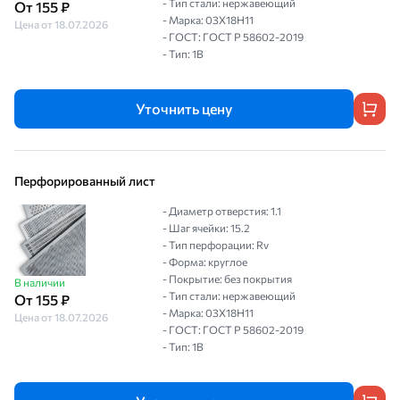
- Тип стали: нержавеющий
От 155 ₽
- Марка: 03Х18Н11
Цена от 18.07.2026
- ГОСТ: ГОСТ Р 58602-2019
- Тип: 1B
Уточнить цену
Перфорированный лист
- Диаметр отверстия: 1.1
- Шаг ячейки: 15.2
- Тип перфорации: Rv
- Форма: круглое
- Покрытие: без покрытия
В наличии
- Тип стали: нержавеющий
От 155 ₽
- Марка: 03Х18Н11
Цена от 18.07.2026
- ГОСТ: ГОСТ Р 58602-2019
- Тип: 1B