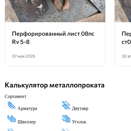
Перфорированный лист 08пс
Пе
Rv 5-8
ст0
07 мая 2026
30 а
Калькулятор металлопроката