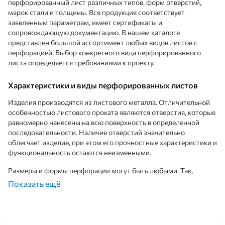
перфорированный лист различных типов, форм отверстий,
марок стали и толщины. Вся продукция соответствует
заявленным параметрам, имеет сертификаты и
сопровождающую документацию. В нашем каталоге
представлен большой ассортимент любых видов листов с
перфорацией. Выбор конкретного вида перфорированного
листа определяется требованиями к проекту.
Характеристики и виды перфорированных листов
Изделия производятся из листового металла. Отличительной
особенностью листового проката являются отверстия, которые
равномерно нанесены на всю поверхность в определенной
последовательности. Наличие отверстий значительно
облегчает изделие, при этом его прочностные характеристики и
функциональность остаются неизменными.
Размеры и формы перфорации могут быть любыми. Так,
например, квадратная перфорация обладает более высокой
Показать ещё
пропускной способностью и используется при изготовлении
перегородок, защитных экранов, навесных систем.
Перфорированные плиты с отверстиями круглой формы
обеспечивает хорошую вентиляцию и повышенную прочность,