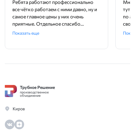
Ребята работают профессионально
Мне 
все чётко работаем с ними давно, ну и
тут 
Rg
20,0-42,0
22,6
самое главное цены у них очень
по ад
приятные. Отдельное спасибо
свое
Круглые
менеджеру Родиону!
поряд
Показать еще
Показ
отверстия
ника
прямыми
рядами (т
Rg) —
перфорац
регулярн
сеткой, гд
отверстия
располож
Трубное Решение
прямоуго
производственное
рядах.
объединение
Параметр
диаметр d
Киров
по горизо
t, расстоя
между ря
w. Площа