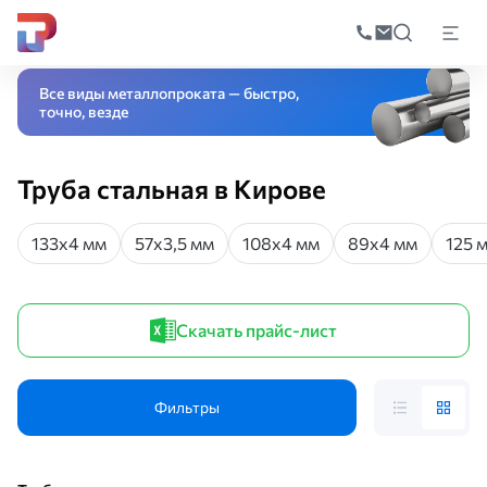
Поиск
по
Главная
Каталог
Трубный прокат
Труба стальная
катал
Все виды металлопроката — быстро,
точно, везде
Труба стальная в Кирове
133х4 мм
57х3,5 мм
108х4 мм
89х4 мм
125 
Скачать прайс-лист
Фильтры