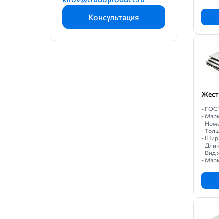
Консультация
Жест
- ГОС
- Мар
- Номе
- Толщ
- Шири
- Длин
- Вид 
- Марк