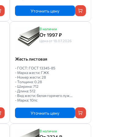
Уточнить цену
В наличии
От 1997 ₽
Цена от 18.07.2026
Жесть листовая
- ГОСТ: ГОСТ 13345-85
- Марка жести: ГЖК
- Номер жести: 28
- Толщина: 0.28
- Ширина: 712
- Длина: 512
- Вид жести: белая горячего луж...
- Марка: 10пс
Уточнить цену
В наличии
От 2324 ₽