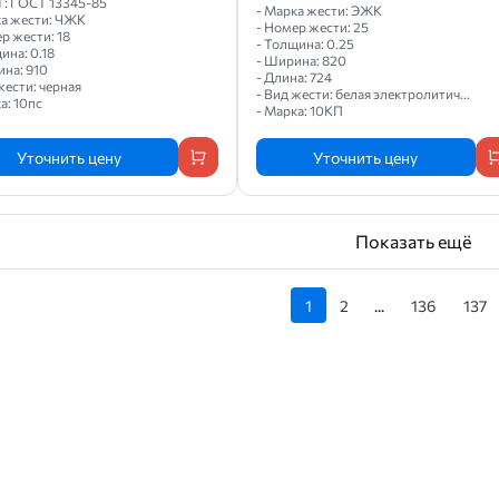
Т: ГОСТ 13345-85
- Марка жести: ЭЖК
ка жести: ЧЖК
- Номер жести: 25
р жести: 18
- Толщина: 0.25
ина: 0.18
- Ширина: 820
ина: 910
- Длина: 724
жести: черная
- Вид жести: белая электролитич...
а: 10пс
- Марка: 10КП
Уточнить цену
Уточнить цену
Показать ещё
1
2
...
136
137