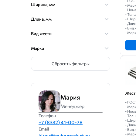
- ГОС
Ширина, мм
- Мар
- Номе
- Толщ
Длина, мм
- Шири
- Длин
- Вид 
- Марк
Вид жести
Марка
Сбросить фильтры
Жест
Мария
- ГОС
Менеджер
- Мар
- Номе
Телефон
- Толщ
- Шири
+7 (8332) 41-00-78
- Длин
Email
- Вид 
- Марк
kirov@truboproduct.ru