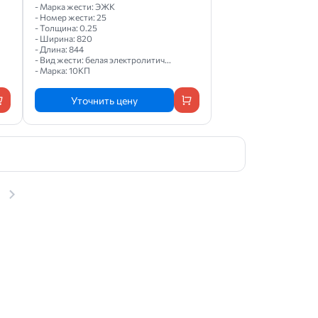
- Марка жести: ЭЖК
- Номер жести: 25
- Толщина: 0.25
- Ширина: 820
- Длина: 844
- Вид жести: белая электролитич...
- Марка: 10КП
Уточнить цену