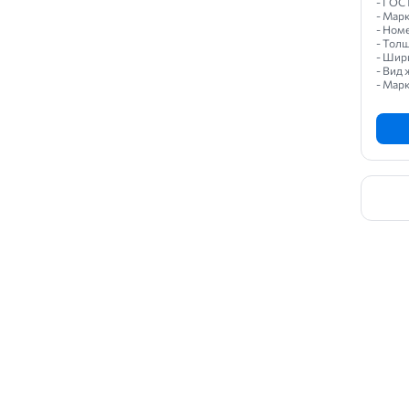
- ГОС
- Мар
- Номе
- Толщ
- Шир
- Вид 
- Марк