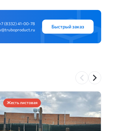
+7 (8332) 41-00-78
Быстрый заказ
v@truboproduct.ru
Жесть листовая
Жест