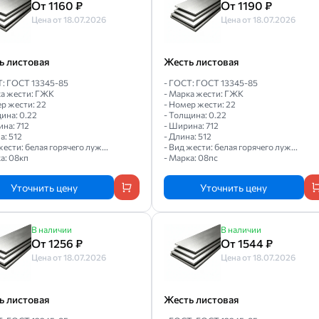
От 1160 ₽
От 1190 ₽
Цена от 18.07.2026
Цена от 18.07.2026
ь листовая
Жесть листовая
Т: ГОСТ 13345-85
- ГОСТ: ГОСТ 13345-85
ка жести: ГЖК
- Марка жести: ГЖК
р жести: 22
- Номер жести: 22
ина: 0.22
- Толщина: 0.22
на: 712
- Ширина: 712
а: 512
- Длина: 512
жести: белая горячего луж...
- Вид жести: белая горячего луж...
а: 08кп
- Марка: 08пс
Уточнить цену
Уточнить цену
В наличии
В наличии
От 1256 ₽
От 1544 ₽
Цена от 18.07.2026
Цена от 18.07.2026
ь листовая
Жесть листовая