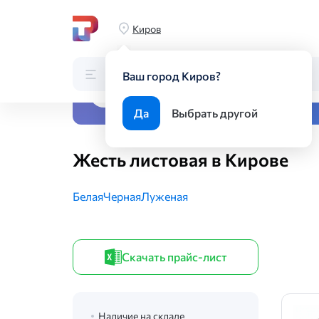
Главная
Каталог
Листовой прокат
Жесть листовая
Киров
Каталог
Поиск по каталогу
Ваш город Киров?
Все виды металлопрока
Да
Выбрать другой
Жесть листовая в Кирове
Белая
Черная
Луженая
Скачать прайс-лист
Наличие на складе