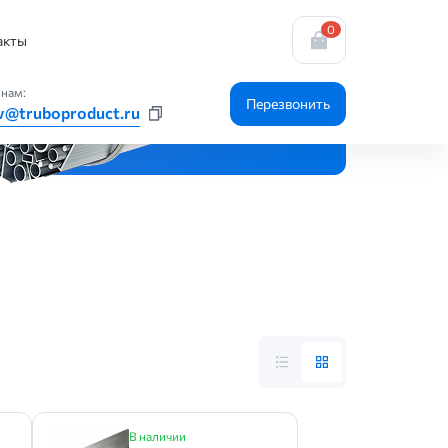
0
акты
нам:
Перезвонить
v@truboproduct.ru
В наличии