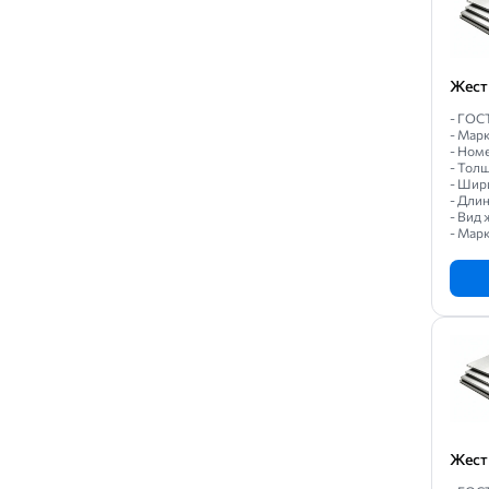
Жест
- ГОС
- Мар
- Номе
- Толщ
- Шири
- Длин
- Вид 
- Марк
Жест