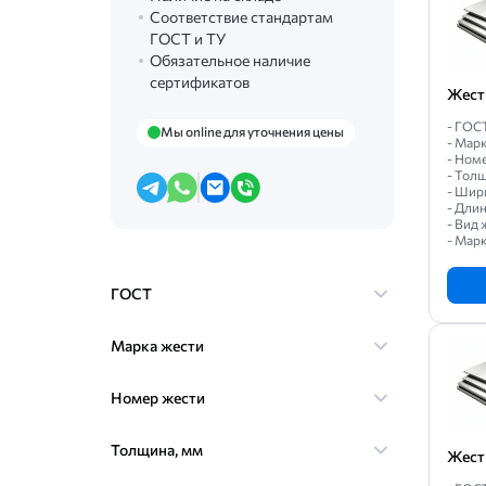
Соответствие стандартам
ГОСТ и ТУ
Обязательное наличие
сертификатов
Жест
- ГОС
Мы online для уточнения цены
- Мар
- Номе
- Толщ
- Шири
- Длин
- Вид 
- Марк
ГОСТ
Марка жести
Номер жести
Толщина, мм
Жест