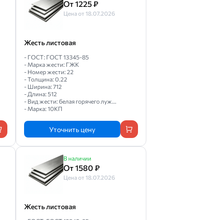
От 1225 ₽
Цена от 18.07.2026
Жесть листовая
- ГОСТ: ГОСТ 13345-85
- Марка жести: ГЖК
- Номер жести: 22
- Толщина: 0.22
- Ширина: 712
- Длина: 512
- Вид жести: белая горячего луж...
- Марка: 10КП
Уточнить цену
В наличии
От 1580 ₽
Цена от 18.07.2026
Жесть листовая